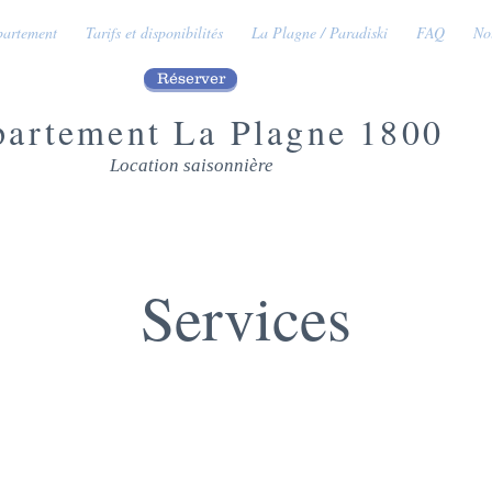
partement
Tarifs et disponibilités
La Plagne / Paradiski
FAQ
No
Réserver
Location
artement La Plagne 1800
Location saisonnière
Services