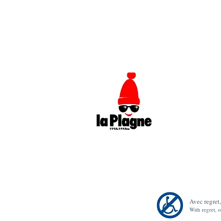
Avec regret
With regret, 